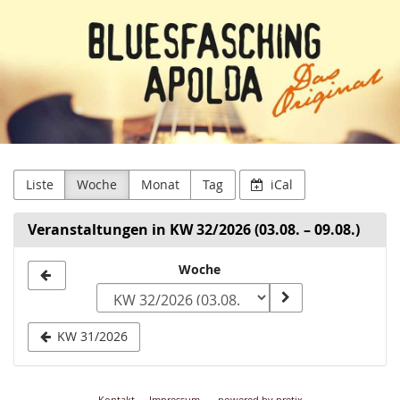
Lindwurm
Zum
Haupt-
Faschingsclub
Inhalt
springen
Apolda
e.V.
Liste
Woche
Monat
Tag
iCal
Veranstaltungen in KW 32/2026 (03.08. – 09.08.)
Woche
Woche
zur
Anzeige
KW 31/2026
auswählen
Kontakt
Impressum
powered by pretix