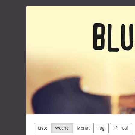
Lindwurm
Zum
Haupt-
Faschingsclub
Inhalt
springen
Apolda
e.V.
Liste
Woche
Monat
Tag
iCal