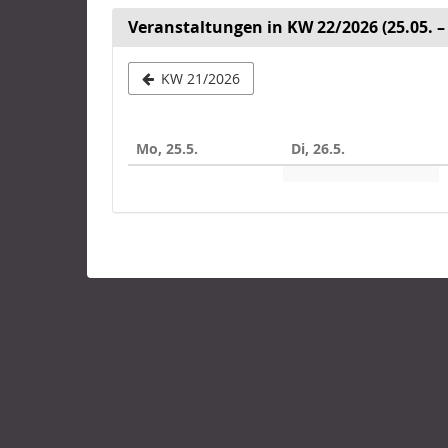
Veranstaltungen in KW 22/2026 (25.05. – 
Woche
KW 21/2026
zur
Anzeige
Mo, 25.5.
Di, 26.5.
auswähle