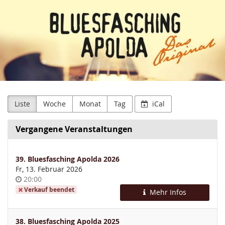
Lindwurm
Zum
Haupt-
Faschingsclub
Inhalt
springen
Apolda
e.V.
Liste
Woche
Monat
Tag
iCal
Vergangene Veranstaltungen
39. Bluesfasching Apolda 2026
Fr, 13. Februar 2026
Uhrzeit
20:00
Verkauf beendet
Mehr Infos
38. Bluesfasching Apolda 2025