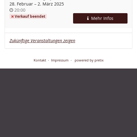
bis
28. Februar
–
2. März 2025
Uhrzeit
20:00
Verkauf beendet
Mehr Infos
Zukünftige Veranstaltungen zeigen
Kontakt
Impressum
powered by pretix